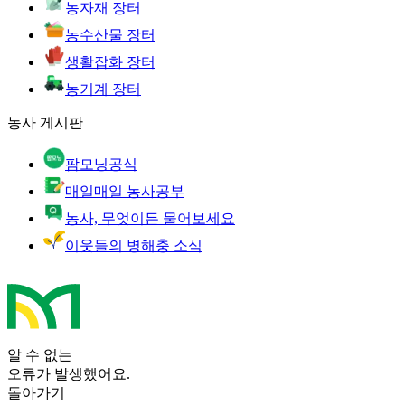
농자재 장터
농수산물 장터
생활잡화 장터
농기계 장터
농사 게시판
팜모닝공식
매일매일 농사공부
농사, 무엇이든 물어보세요
이웃들의 병해충 소식
알 수 없는
오류가 발생했어요.
돌아가기