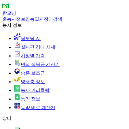
팜모닝
홈
농사정보
영농일지
장터
검색
농사 정보
팜모닝 AI
실시간 경매 시세
시장별 가격
면적 직불금 계산기
숨은 보조금
병해충 정보
농사 커리큘럼
농약 정보
농약 비료 계산기
장터