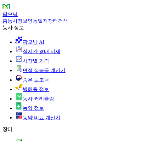
팜모닝
홈
농사정보
영농일지
장터
검색
농사 정보
팜모닝 AI
실시간 경매 시세
시장별 가격
면적 직불금 계산기
숨은 보조금
병해충 정보
농사 커리큘럼
농약 정보
농약 비료 계산기
장터