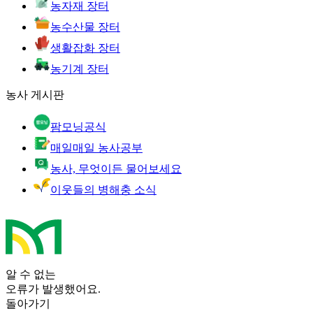
농자재 장터
농수산물 장터
생활잡화 장터
농기계 장터
농사 게시판
팜모닝공식
매일매일 농사공부
농사, 무엇이든 물어보세요
이웃들의 병해충 소식
알 수 없는
오류가 발생했어요.
돌아가기