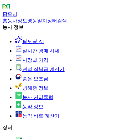
팜모닝
홈
농사정보
영농일지
장터
검색
농사 정보
팜모닝 AI
실시간 경매 시세
시장별 가격
면적 직불금 계산기
숨은 보조금
병해충 정보
농사 커리큘럼
농약 정보
농약 비료 계산기
장터