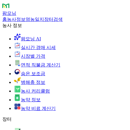
팜모닝
홈
농사정보
영농일지
장터
검색
농사 정보
팜모닝 AI
실시간 경매 시세
시장별 가격
면적 직불금 계산기
숨은 보조금
병해충 정보
농사 커리큘럼
농약 정보
농약 비료 계산기
장터