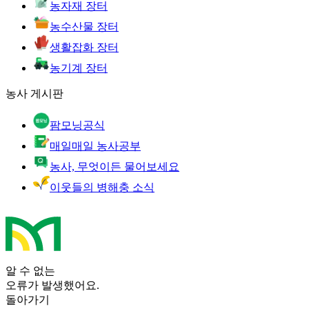
농자재 장터
농수산물 장터
생활잡화 장터
농기계 장터
농사 게시판
팜모닝공식
매일매일 농사공부
농사, 무엇이든 물어보세요
이웃들의 병해충 소식
알 수 없는
오류가 발생했어요.
돌아가기