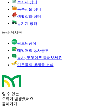
농자재 장터
농수산물 장터
생활잡화 장터
농기계 장터
농사 게시판
팜모닝공식
매일매일 농사공부
농사, 무엇이든 물어보세요
이웃들의 병해충 소식
알 수 없는
오류가 발생했어요.
돌아가기