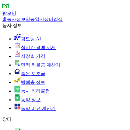
팜모닝
홈
농사정보
영농일지
장터
검색
농사 정보
팜모닝 AI
실시간 경매 시세
시장별 가격
면적 직불금 계산기
숨은 보조금
병해충 정보
농사 커리큘럼
농약 정보
농약 비료 계산기
장터