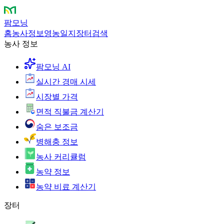
팜모닝
홈
농사정보
영농일지
장터
검색
농사 정보
팜모닝 AI
실시간 경매 시세
시장별 가격
면적 직불금 계산기
숨은 보조금
병해충 정보
농사 커리큘럼
농약 정보
농약 비료 계산기
장터