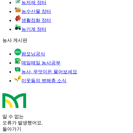
농자재 장터
농수산물 장터
생활잡화 장터
농기계 장터
농사 게시판
팜모닝공식
매일매일 농사공부
농사, 무엇이든 물어보세요
이웃들의 병해충 소식
알 수 없는
오류가 발생했어요.
돌아가기