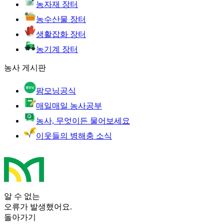
농자재 장터
농수산물 장터
생활잡화 장터
농기계 장터
농사 게시판
팜모닝공식
매일매일 농사공부
농사, 무엇이든 물어보세요
이웃들의 병해충 소식
알 수 없는
오류가 발생했어요.
돌아가기