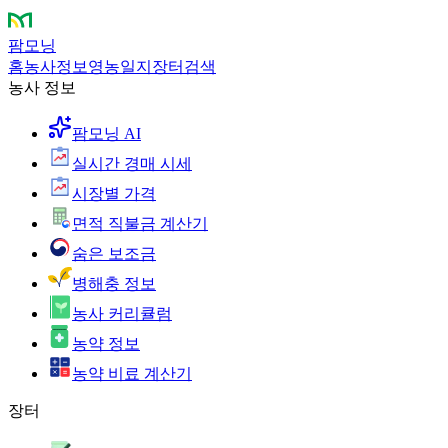
팜모닝
홈
농사정보
영농일지
장터
검색
농사 정보
팜모닝 AI
실시간 경매 시세
시장별 가격
면적 직불금 계산기
숨은 보조금
병해충 정보
농사 커리큘럼
농약 정보
농약 비료 계산기
장터