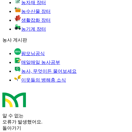
농자재 장터
농수산물 장터
생활잡화 장터
농기계 장터
농사 게시판
팜모닝공식
매일매일 농사공부
농사, 무엇이든 물어보세요
이웃들의 병해충 소식
알 수 없는
오류가 발생했어요.
돌아가기