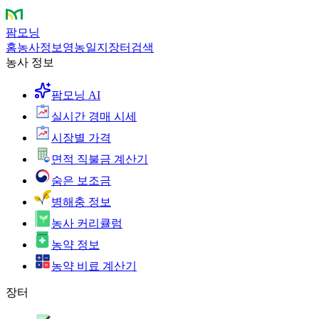
팜모닝
홈
농사정보
영농일지
장터
검색
농사 정보
팜모닝 AI
실시간 경매 시세
시장별 가격
면적 직불금 계산기
숨은 보조금
병해충 정보
농사 커리큘럼
농약 정보
농약 비료 계산기
장터