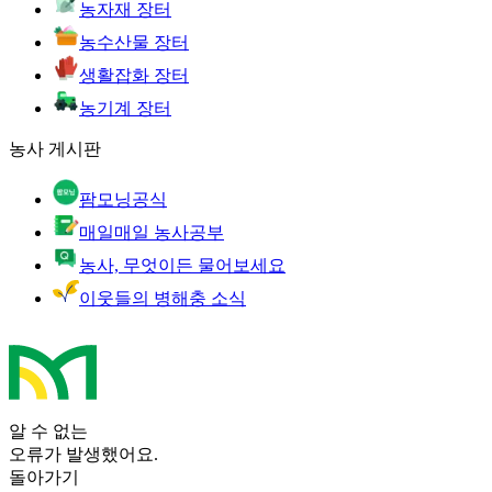
농자재 장터
농수산물 장터
생활잡화 장터
농기계 장터
농사 게시판
팜모닝공식
매일매일 농사공부
농사, 무엇이든 물어보세요
이웃들의 병해충 소식
알 수 없는
오류가 발생했어요.
돌아가기