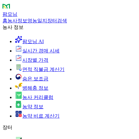
팜모닝
홈
농사정보
영농일지
장터
검색
농사 정보
팜모닝 AI
실시간 경매 시세
시장별 가격
면적 직불금 계산기
숨은 보조금
병해충 정보
농사 커리큘럼
농약 정보
농약 비료 계산기
장터