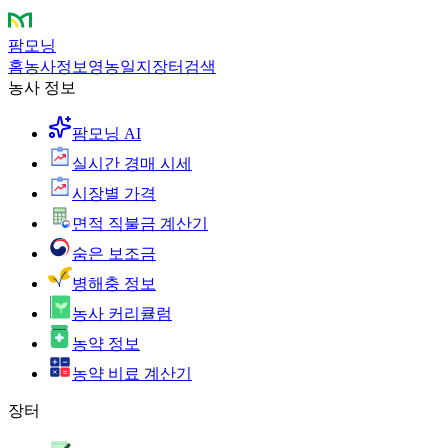
팜모닝
홈
농사정보
영농일지
장터
검색
농사 정보
팜모닝 AI
실시간 경매 시세
시장별 가격
면적 직불금 계산기
숨은 보조금
병해충 정보
농사 커리큘럼
농약 정보
농약 비료 계산기
장터