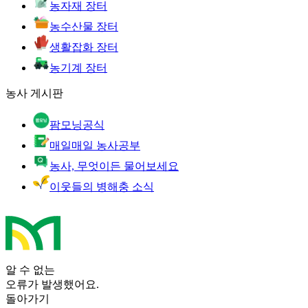
농자재 장터
농수산물 장터
생활잡화 장터
농기계 장터
농사 게시판
팜모닝공식
매일매일 농사공부
농사, 무엇이든 물어보세요
이웃들의 병해충 소식
알 수 없는
오류가 발생했어요.
돌아가기