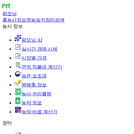
팜모닝
홈
농사정보
영농일지
장터
검색
농사 정보
팜모닝 AI
실시간 경매 시세
시장별 가격
면적 직불금 계산기
숨은 보조금
병해충 정보
농사 커리큘럼
농약 정보
농약 비료 계산기
장터