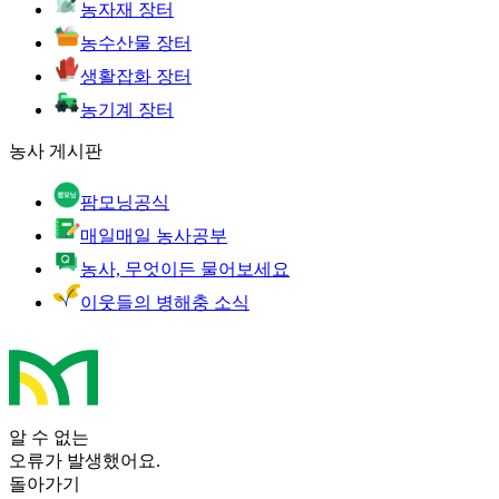
농자재 장터
농수산물 장터
생활잡화 장터
농기계 장터
농사 게시판
팜모닝공식
매일매일 농사공부
농사, 무엇이든 물어보세요
이웃들의 병해충 소식
알 수 없는
오류가 발생했어요.
돌아가기