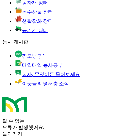
농자재 장터
농수산물 장터
생활잡화 장터
농기계 장터
농사 게시판
팜모닝공식
매일매일 농사공부
농사, 무엇이든 물어보세요
이웃들의 병해충 소식
알 수 없는
오류가 발생했어요.
돌아가기