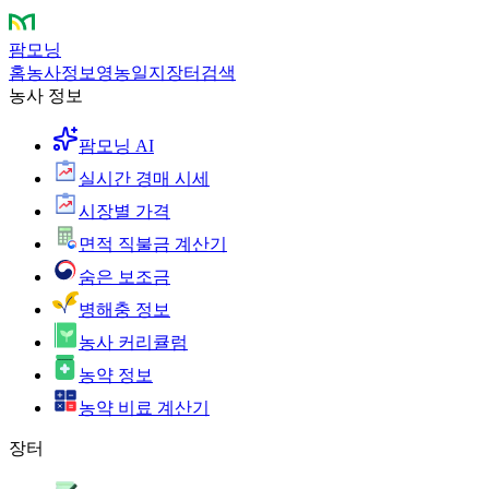
팜모닝
홈
농사정보
영농일지
장터
검색
농사 정보
팜모닝 AI
실시간 경매 시세
시장별 가격
면적 직불금 계산기
숨은 보조금
병해충 정보
농사 커리큘럼
농약 정보
농약 비료 계산기
장터