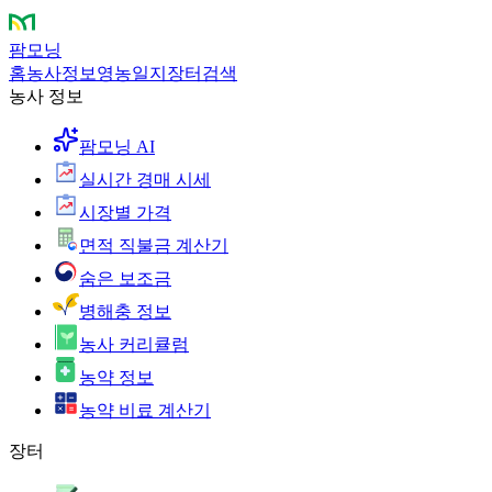
팜모닝
홈
농사정보
영농일지
장터
검색
농사 정보
팜모닝 AI
실시간 경매 시세
시장별 가격
면적 직불금 계산기
숨은 보조금
병해충 정보
농사 커리큘럼
농약 정보
농약 비료 계산기
장터