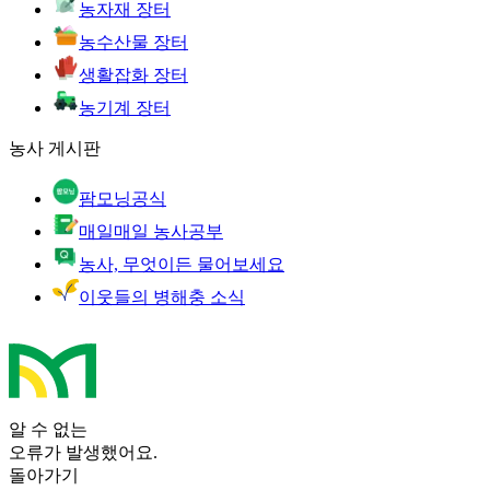
농자재 장터
농수산물 장터
생활잡화 장터
농기계 장터
농사 게시판
팜모닝공식
매일매일 농사공부
농사, 무엇이든 물어보세요
이웃들의 병해충 소식
알 수 없는
오류가 발생했어요.
돌아가기