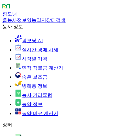
팜모닝
홈
농사정보
영농일지
장터
검색
농사 정보
팜모닝 AI
실시간 경매 시세
시장별 가격
면적 직불금 계산기
숨은 보조금
병해충 정보
농사 커리큘럼
농약 정보
농약 비료 계산기
장터