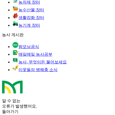
농자재 장터
농수산물 장터
생활잡화 장터
농기계 장터
농사 게시판
팜모닝공식
매일매일 농사공부
농사, 무엇이든 물어보세요
이웃들의 병해충 소식
알 수 없는
오류가 발생했어요.
돌아가기