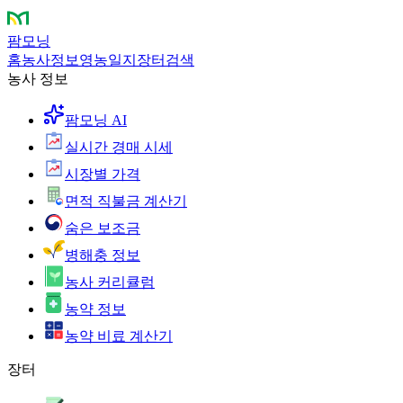
팜모닝
홈
농사정보
영농일지
장터
검색
농사 정보
팜모닝 AI
실시간 경매 시세
시장별 가격
면적 직불금 계산기
숨은 보조금
병해충 정보
농사 커리큘럼
농약 정보
농약 비료 계산기
장터