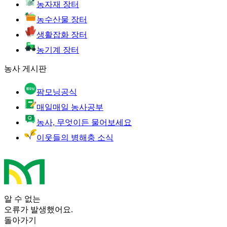
농자재 장터
농수산물 장터
생활잡화 장터
농기계 장터
농사 게시판
팜모닝공식
매일매일 농사공부
농사, 무엇이든 물어보세요
이웃들의 병해충 소식
알 수 없는
오류가 발생했어요.
돌아가기