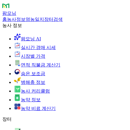
팜모닝
홈
농사정보
영농일지
장터
검색
농사 정보
팜모닝 AI
실시간 경매 시세
시장별 가격
면적 직불금 계산기
숨은 보조금
병해충 정보
농사 커리큘럼
농약 정보
농약 비료 계산기
장터