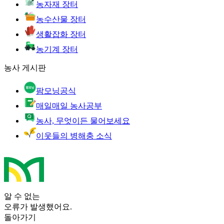
농자재 장터
농수산물 장터
생활잡화 장터
농기계 장터
농사 게시판
팜모닝공식
매일매일 농사공부
농사, 무엇이든 물어보세요
이웃들의 병해충 소식
알 수 없는
오류가 발생했어요.
돌아가기