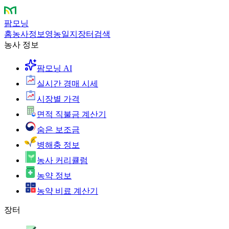
팜모닝
홈
농사정보
영농일지
장터
검색
농사 정보
팜모닝 AI
실시간 경매 시세
시장별 가격
면적 직불금 계산기
숨은 보조금
병해충 정보
농사 커리큘럼
농약 정보
농약 비료 계산기
장터