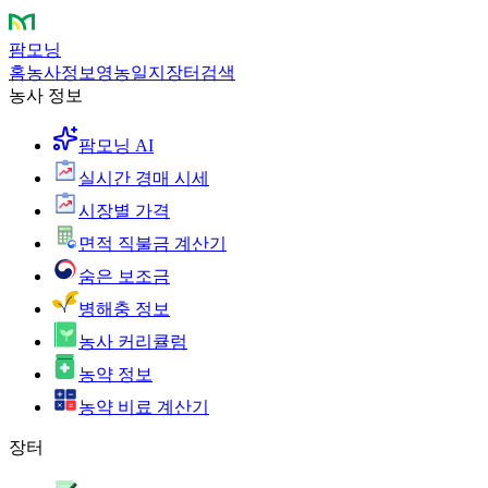
팜모닝
홈
농사정보
영농일지
장터
검색
농사 정보
팜모닝 AI
실시간 경매 시세
시장별 가격
면적 직불금 계산기
숨은 보조금
병해충 정보
농사 커리큘럼
농약 정보
농약 비료 계산기
장터