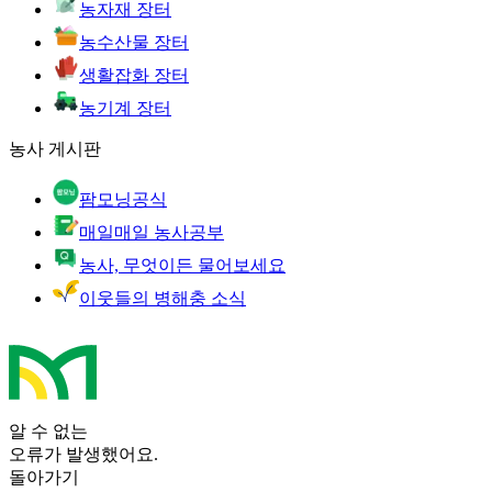
농자재 장터
농수산물 장터
생활잡화 장터
농기계 장터
농사 게시판
팜모닝공식
매일매일 농사공부
농사, 무엇이든 물어보세요
이웃들의 병해충 소식
알 수 없는
오류가 발생했어요.
돌아가기