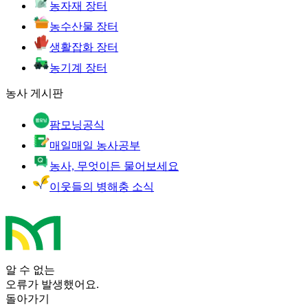
농자재 장터
농수산물 장터
생활잡화 장터
농기계 장터
농사 게시판
팜모닝공식
매일매일 농사공부
농사, 무엇이든 물어보세요
이웃들의 병해충 소식
알 수 없는
오류가 발생했어요.
돌아가기