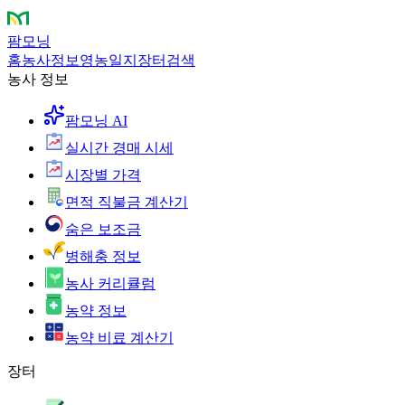
팜모닝
홈
농사정보
영농일지
장터
검색
농사 정보
팜모닝 AI
실시간 경매 시세
시장별 가격
면적 직불금 계산기
숨은 보조금
병해충 정보
농사 커리큘럼
농약 정보
농약 비료 계산기
장터