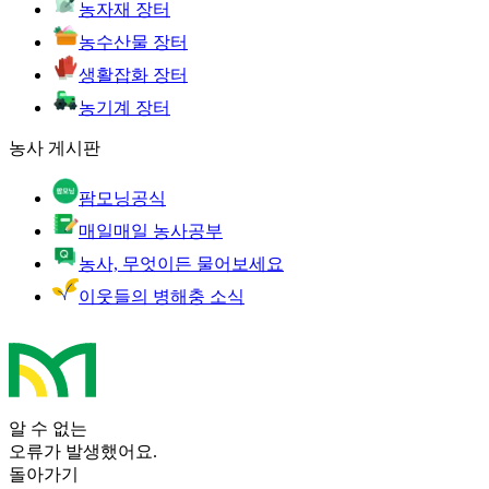
농자재 장터
농수산물 장터
생활잡화 장터
농기계 장터
농사 게시판
팜모닝공식
매일매일 농사공부
농사, 무엇이든 물어보세요
이웃들의 병해충 소식
알 수 없는
오류가 발생했어요.
돌아가기