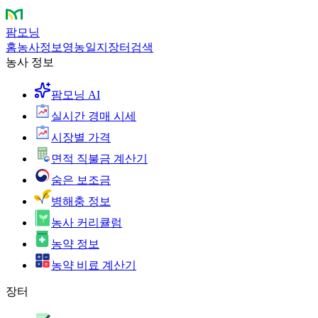
팜모닝
홈
농사정보
영농일지
장터
검색
농사 정보
팜모닝 AI
실시간 경매 시세
시장별 가격
면적 직불금 계산기
숨은 보조금
병해충 정보
농사 커리큘럼
농약 정보
농약 비료 계산기
장터