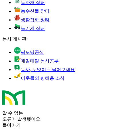
농자재 장터
농수산물 장터
생활잡화 장터
농기계 장터
농사 게시판
팜모닝공식
매일매일 농사공부
농사, 무엇이든 물어보세요
이웃들의 병해충 소식
알 수 없는
오류가 발생했어요.
돌아가기