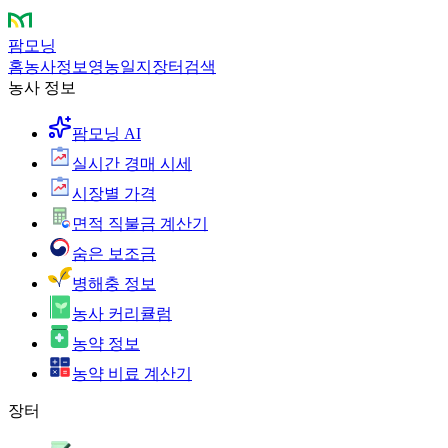
팜모닝
홈
농사정보
영농일지
장터
검색
농사 정보
팜모닝 AI
실시간 경매 시세
시장별 가격
면적 직불금 계산기
숨은 보조금
병해충 정보
농사 커리큘럼
농약 정보
농약 비료 계산기
장터