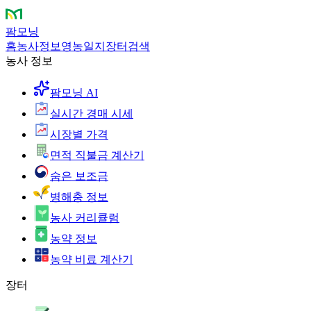
팜모닝
홈
농사정보
영농일지
장터
검색
농사 정보
팜모닝 AI
실시간 경매 시세
시장별 가격
면적 직불금 계산기
숨은 보조금
병해충 정보
농사 커리큘럼
농약 정보
농약 비료 계산기
장터