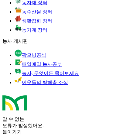
농자재 장터
농수산물 장터
생활잡화 장터
농기계 장터
농사 게시판
팜모닝공식
매일매일 농사공부
농사, 무엇이든 물어보세요
이웃들의 병해충 소식
알 수 없는
오류가 발생했어요.
돌아가기