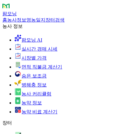
팜모닝
홈
농사정보
영농일지
장터
검색
농사 정보
팜모닝 AI
실시간 경매 시세
시장별 가격
면적 직불금 계산기
숨은 보조금
병해충 정보
농사 커리큘럼
농약 정보
농약 비료 계산기
장터