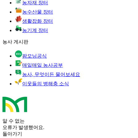
농자재 장터
농수산물 장터
생활잡화 장터
농기계 장터
농사 게시판
팜모닝공식
매일매일 농사공부
농사, 무엇이든 물어보세요
이웃들의 병해충 소식
알 수 없는
오류가 발생했어요.
돌아가기