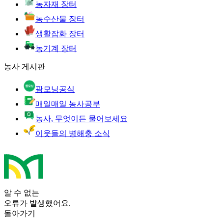
농자재 장터
농수산물 장터
생활잡화 장터
농기계 장터
농사 게시판
팜모닝공식
매일매일 농사공부
농사, 무엇이든 물어보세요
이웃들의 병해충 소식
알 수 없는
오류가 발생했어요.
돌아가기