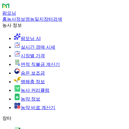
팜모닝
홈
농사정보
영농일지
장터
검색
농사 정보
팜모닝 AI
실시간 경매 시세
시장별 가격
면적 직불금 계산기
숨은 보조금
병해충 정보
농사 커리큘럼
농약 정보
농약 비료 계산기
장터