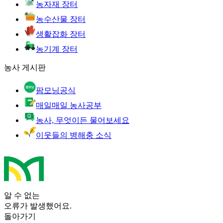
농자재 장터
농수산물 장터
생활잡화 장터
농기계 장터
농사 게시판
팜모닝공식
매일매일 농사공부
농사, 무엇이든 물어보세요
이웃들의 병해충 소식
알 수 없는
오류가 발생했어요.
돌아가기