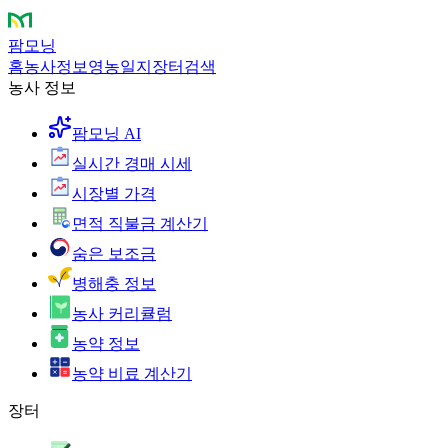
팜모닝
홈
농사정보
영농일지
장터
검색
농사 정보
팜모닝 AI
실시간 경매 시세
시장별 가격
면적 직불금 계산기
숨은 보조금
병해충 정보
농사 커리큘럼
농약 정보
농약 비료 계산기
장터