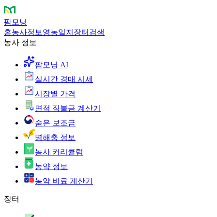
팜모닝
홈
농사정보
영농일지
장터
검색
농사 정보
팜모닝 AI
실시간 경매 시세
시장별 가격
면적 직불금 계산기
숨은 보조금
병해충 정보
농사 커리큘럼
농약 정보
농약 비료 계산기
장터