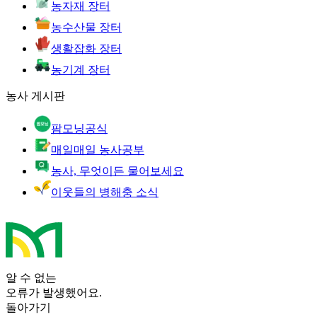
농자재 장터
농수산물 장터
생활잡화 장터
농기계 장터
농사 게시판
팜모닝공식
매일매일 농사공부
농사, 무엇이든 물어보세요
이웃들의 병해충 소식
알 수 없는
오류가 발생했어요.
돌아가기