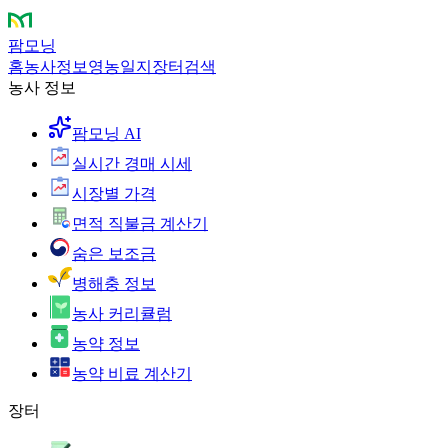
팜모닝
홈
농사정보
영농일지
장터
검색
농사 정보
팜모닝 AI
실시간 경매 시세
시장별 가격
면적 직불금 계산기
숨은 보조금
병해충 정보
농사 커리큘럼
농약 정보
농약 비료 계산기
장터