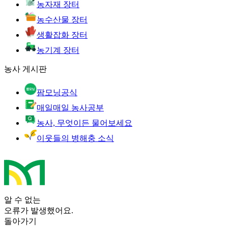
농자재 장터
농수산물 장터
생활잡화 장터
농기계 장터
농사 게시판
팜모닝공식
매일매일 농사공부
농사, 무엇이든 물어보세요
이웃들의 병해충 소식
알 수 없는
오류가 발생했어요.
돌아가기