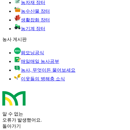
농자재 장터
농수산물 장터
생활잡화 장터
농기계 장터
농사 게시판
팜모닝공식
매일매일 농사공부
농사, 무엇이든 물어보세요
이웃들의 병해충 소식
알 수 없는
오류가 발생했어요.
돌아가기