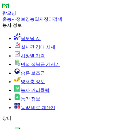
팜모닝
홈
농사정보
영농일지
장터
검색
농사 정보
팜모닝 AI
실시간 경매 시세
시장별 가격
면적 직불금 계산기
숨은 보조금
병해충 정보
농사 커리큘럼
농약 정보
농약 비료 계산기
장터