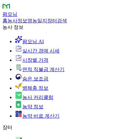
팜모닝
홈
농사정보
영농일지
장터
검색
농사 정보
팜모닝 AI
실시간 경매 시세
시장별 가격
면적 직불금 계산기
숨은 보조금
병해충 정보
농사 커리큘럼
농약 정보
농약 비료 계산기
장터