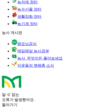
농자재 장터
농수산물 장터
생활잡화 장터
농기계 장터
농사 게시판
팜모닝공식
매일매일 농사공부
농사, 무엇이든 물어보세요
이웃들의 병해충 소식
알 수 없는
오류가 발생했어요.
돌아가기