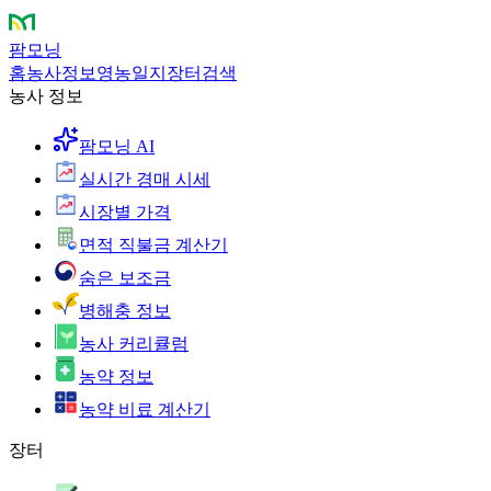
팜모닝
홈
농사정보
영농일지
장터
검색
농사 정보
팜모닝 AI
실시간 경매 시세
시장별 가격
면적 직불금 계산기
숨은 보조금
병해충 정보
농사 커리큘럼
농약 정보
농약 비료 계산기
장터