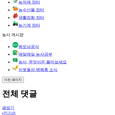
농자재 장터
농수산물 장터
생활잡화 장터
농기계 장터
농사 게시판
팜모닝공식
매일매일 농사공부
농사, 무엇이든 물어보세요
이웃들의 병해충 소식
이전 페이지
전체 댓글
글보기
•
인기순