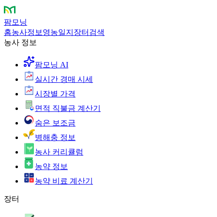
팜모닝
홈
농사정보
영농일지
장터
검색
농사 정보
팜모닝 AI
실시간 경매 시세
시장별 가격
면적 직불금 계산기
숨은 보조금
병해충 정보
농사 커리큘럼
농약 정보
농약 비료 계산기
장터