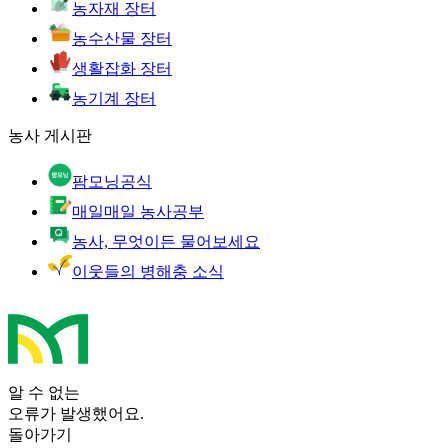
농자재 장터
농수산물 장터
생활잡화 장터
농기계 장터
농사 게시판
팜모닝공식
매일매일 농사공부
농사, 무엇이든 물어보세요
이웃들의 병해충 소식
알 수 없는
오류가 발생했어요.
돌아가기