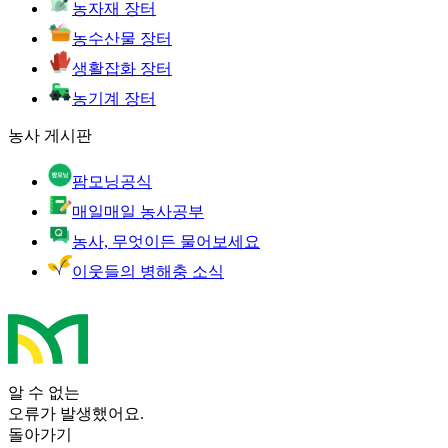
농자재 장터
농수산물 장터
생활잡화 장터
농기계 장터
농사 게시판
팜모닝공식
매일매일 농사공부
농사, 무엇이든 물어보세요
이웃들의 병해충 소식
알 수 없는
오류가 발생했어요.
돌아가기