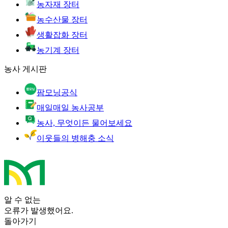
농자재 장터
농수산물 장터
생활잡화 장터
농기계 장터
농사 게시판
팜모닝공식
매일매일 농사공부
농사, 무엇이든 물어보세요
이웃들의 병해충 소식
알 수 없는
오류가 발생했어요.
돌아가기