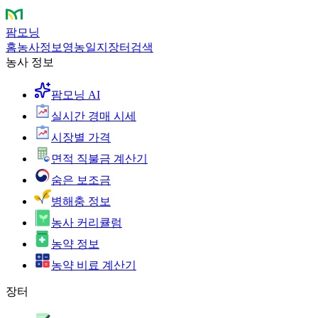
팜모닝
홈
농사정보
영농일지
장터
검색
농사 정보
팜모닝 AI
실시간 경매 시세
시장별 가격
면적 직불금 계산기
숨은 보조금
병해충 정보
농사 커리큘럼
농약 정보
농약 비료 계산기
장터