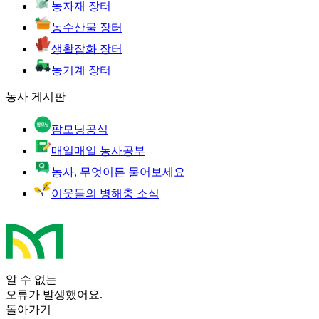
농자재 장터
농수산물 장터
생활잡화 장터
농기계 장터
농사 게시판
팜모닝공식
매일매일 농사공부
농사, 무엇이든 물어보세요
이웃들의 병해충 소식
알 수 없는
오류가 발생했어요.
돌아가기