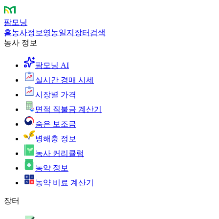
팜모닝
홈
농사정보
영농일지
장터
검색
농사 정보
팜모닝 AI
실시간 경매 시세
시장별 가격
면적 직불금 계산기
숨은 보조금
병해충 정보
농사 커리큘럼
농약 정보
농약 비료 계산기
장터