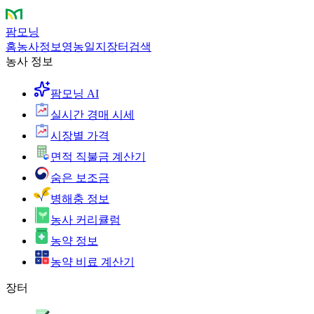
팜모닝
홈
농사정보
영농일지
장터
검색
농사 정보
팜모닝 AI
실시간 경매 시세
시장별 가격
면적 직불금 계산기
숨은 보조금
병해충 정보
농사 커리큘럼
농약 정보
농약 비료 계산기
장터