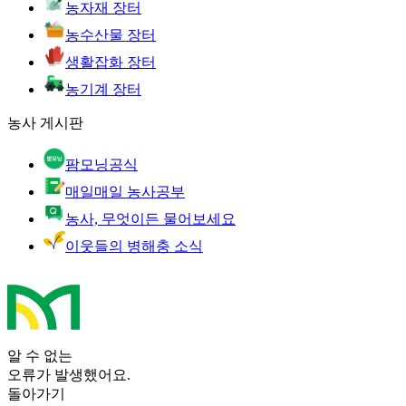
농자재 장터
농수산물 장터
생활잡화 장터
농기계 장터
농사 게시판
팜모닝공식
매일매일 농사공부
농사, 무엇이든 물어보세요
이웃들의 병해충 소식
알 수 없는
오류가 발생했어요.
돌아가기