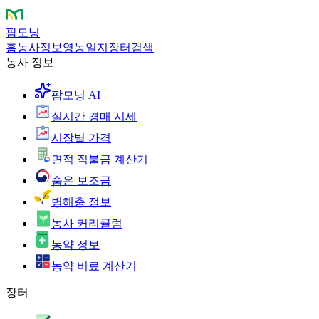
팜모닝
홈
농사정보
영농일지
장터
검색
농사 정보
팜모닝 AI
실시간 경매 시세
시장별 가격
면적 직불금 계산기
숨은 보조금
병해충 정보
농사 커리큘럼
농약 정보
농약 비료 계산기
장터