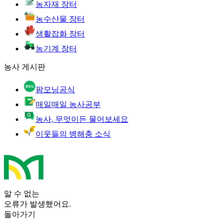
농자재 장터
농수산물 장터
생활잡화 장터
농기계 장터
농사 게시판
팜모닝공식
매일매일 농사공부
농사, 무엇이든 물어보세요
이웃들의 병해충 소식
알 수 없는
오류가 발생했어요.
돌아가기