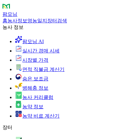
팜모닝
홈
농사정보
영농일지
장터
검색
농사 정보
팜모닝 AI
실시간 경매 시세
시장별 가격
면적 직불금 계산기
숨은 보조금
병해충 정보
농사 커리큘럼
농약 정보
농약 비료 계산기
장터