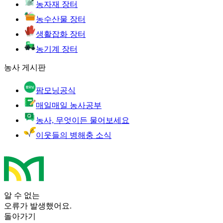
농자재 장터
농수산물 장터
생활잡화 장터
농기계 장터
농사 게시판
팜모닝공식
매일매일 농사공부
농사, 무엇이든 물어보세요
이웃들의 병해충 소식
알 수 없는
오류가 발생했어요.
돌아가기