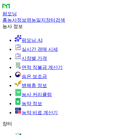
팜모닝
홈
농사정보
영농일지
장터
검색
농사 정보
팜모닝 AI
실시간 경매 시세
시장별 가격
면적 직불금 계산기
숨은 보조금
병해충 정보
농사 커리큘럼
농약 정보
농약 비료 계산기
장터