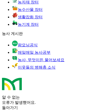
농자재 장터
농수산물 장터
생활잡화 장터
농기계 장터
농사 게시판
팜모닝공식
매일매일 농사공부
농사, 무엇이든 물어보세요
이웃들의 병해충 소식
알 수 없는
오류가 발생했어요.
돌아가기