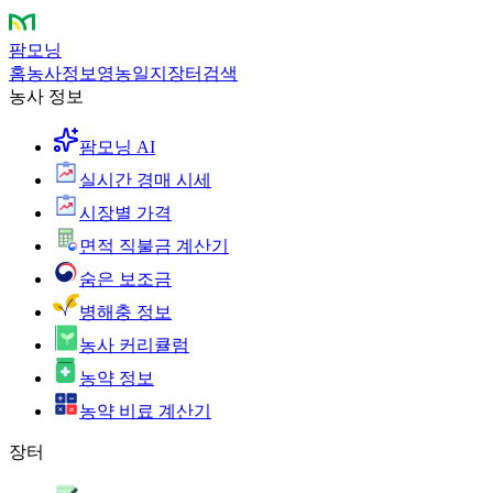
팜모닝
홈
농사정보
영농일지
장터
검색
농사 정보
팜모닝 AI
실시간 경매 시세
시장별 가격
면적 직불금 계산기
숨은 보조금
병해충 정보
농사 커리큘럼
농약 정보
농약 비료 계산기
장터