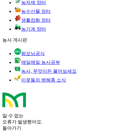
농자재 장터
농수산물 장터
생활잡화 장터
농기계 장터
농사 게시판
팜모닝공식
매일매일 농사공부
농사, 무엇이든 물어보세요
이웃들의 병해충 소식
알 수 없는
오류가 발생했어요.
돌아가기