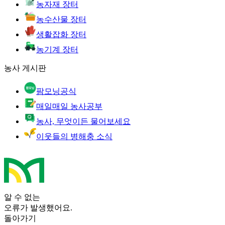
농자재 장터
농수산물 장터
생활잡화 장터
농기계 장터
농사 게시판
팜모닝공식
매일매일 농사공부
농사, 무엇이든 물어보세요
이웃들의 병해충 소식
알 수 없는
오류가 발생했어요.
돌아가기