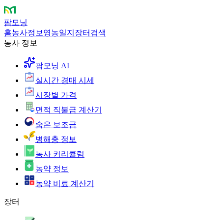
팜모닝
홈
농사정보
영농일지
장터
검색
농사 정보
팜모닝 AI
실시간 경매 시세
시장별 가격
면적 직불금 계산기
숨은 보조금
병해충 정보
농사 커리큘럼
농약 정보
농약 비료 계산기
장터