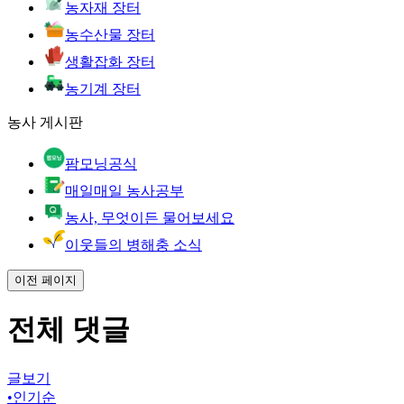
농자재 장터
농수산물 장터
생활잡화 장터
농기계 장터
농사 게시판
팜모닝공식
매일매일 농사공부
농사, 무엇이든 물어보세요
이웃들의 병해충 소식
이전 페이지
전체 댓글
글보기
•
인기순