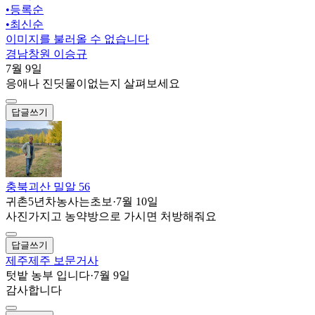
•
등록순
•
최신순
이미지를 불러올 수 없습니다
경남창원 이승규
7월 9일
응애나 진딧물이없는지 살펴보세요
답글쓰기
충북괴산 밀알 56
귀촌5년차농사는초보
·
7월 10일
사진가지고 농약방으로 가시면 처방해줘요
답글쓰기
제주제주 보문거사
텃밭 농부 입니다
·
7월 9일
감사합니다