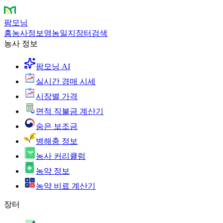
팜모닝
홈
농사정보
영농일지
장터
검색
농사 정보
팜모닝 AI
실시간 경매 시세
시장별 가격
면적 직불금 계산기
숨은 보조금
병해충 정보
농사 커리큘럼
농약 정보
농약 비료 계산기
장터