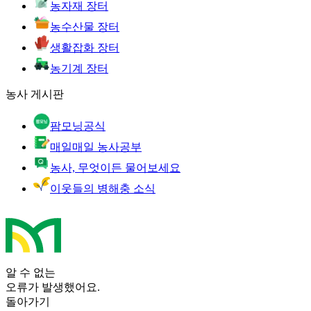
농자재 장터
농수산물 장터
생활잡화 장터
농기계 장터
농사 게시판
팜모닝공식
매일매일 농사공부
농사, 무엇이든 물어보세요
이웃들의 병해충 소식
알 수 없는
오류가 발생했어요.
돌아가기