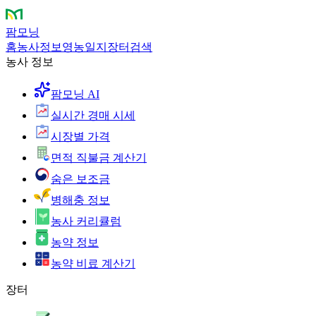
팜모닝
홈
농사정보
영농일지
장터
검색
농사 정보
팜모닝 AI
실시간 경매 시세
시장별 가격
면적 직불금 계산기
숨은 보조금
병해충 정보
농사 커리큘럼
농약 정보
농약 비료 계산기
장터