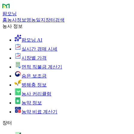
팜모닝
홈
농사정보
영농일지
장터
검색
농사 정보
팜모닝 AI
실시간 경매 시세
시장별 가격
면적 직불금 계산기
숨은 보조금
병해충 정보
농사 커리큘럼
농약 정보
농약 비료 계산기
장터