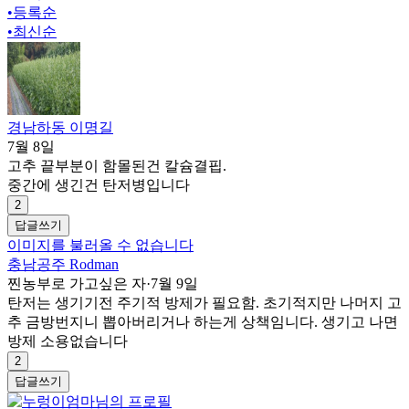
•
등록순
•
최신순
경남하동 이명길
7월 8일
고추 끝부분이 함몰된건 칼슘결핍.
중간에 생긴건 탄저병입니다
2
답글쓰기
이미지를 불러올 수 없습니다
충남공주 Rodman
찐농부로 가고싶은 자
·
7월 9일
탄저는 생기기전 주기적 방제가 필요함. 초기적지만 나머지 고
추 금방번지니 뽑아버리거나 하는게 상책임니다. 생기고 나면
방제 소용없습니다
2
답글쓰기