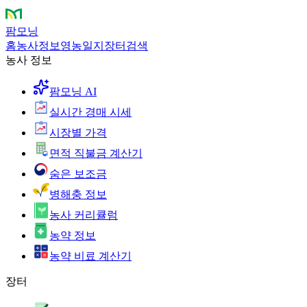
팜모닝
홈
농사정보
영농일지
장터
검색
농사 정보
팜모닝 AI
실시간 경매 시세
시장별 가격
면적 직불금 계산기
숨은 보조금
병해충 정보
농사 커리큘럼
농약 정보
농약 비료 계산기
장터