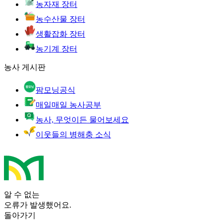
농자재 장터
농수산물 장터
생활잡화 장터
농기계 장터
농사 게시판
팜모닝공식
매일매일 농사공부
농사, 무엇이든 물어보세요
이웃들의 병해충 소식
알 수 없는
오류가 발생했어요.
돌아가기