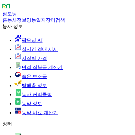
팜모닝
홈
농사정보
영농일지
장터
검색
농사 정보
팜모닝 AI
실시간 경매 시세
시장별 가격
면적 직불금 계산기
숨은 보조금
병해충 정보
농사 커리큘럼
농약 정보
농약 비료 계산기
장터