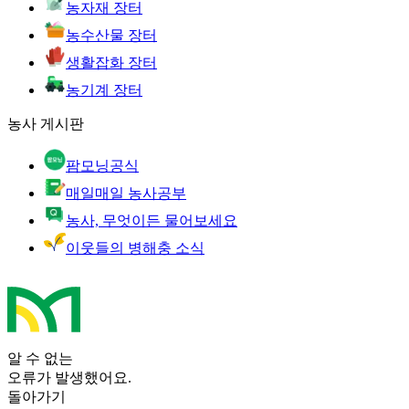
농자재 장터
농수산물 장터
생활잡화 장터
농기계 장터
농사 게시판
팜모닝공식
매일매일 농사공부
농사, 무엇이든 물어보세요
이웃들의 병해충 소식
알 수 없는
오류가 발생했어요.
돌아가기