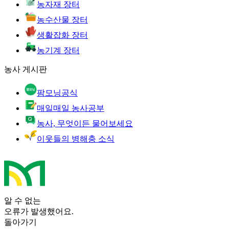
농자재 장터
농수산물 장터
생활잡화 장터
농기계 장터
농사 게시판
팜모닝공식
매일매일 농사공부
농사, 무엇이든 물어보세요
이웃들의 병해충 소식
알 수 없는
오류가 발생했어요.
돌아가기