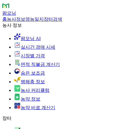
팜모닝
홈
농사정보
영농일지
장터
검색
농사 정보
팜모닝 AI
실시간 경매 시세
시장별 가격
면적 직불금 계산기
숨은 보조금
병해충 정보
농사 커리큘럼
농약 정보
농약 비료 계산기
장터