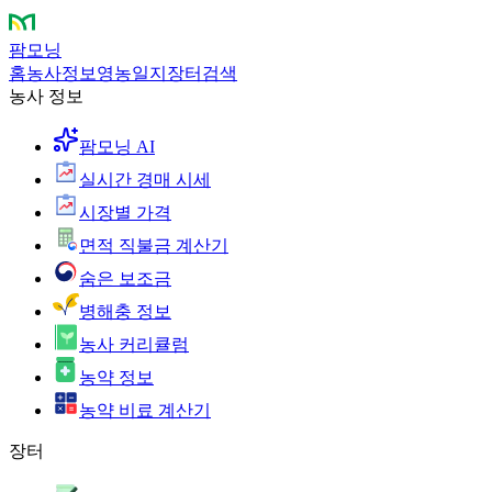
팜모닝
홈
농사정보
영농일지
장터
검색
농사 정보
팜모닝 AI
실시간 경매 시세
시장별 가격
면적 직불금 계산기
숨은 보조금
병해충 정보
농사 커리큘럼
농약 정보
농약 비료 계산기
장터