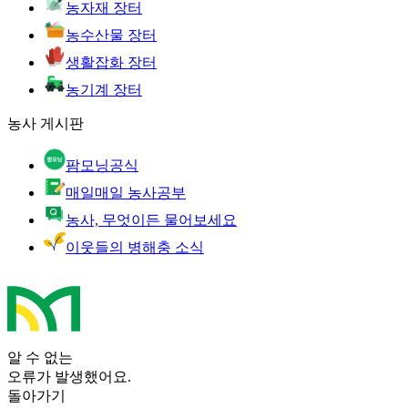
농자재 장터
농수산물 장터
생활잡화 장터
농기계 장터
농사 게시판
팜모닝공식
매일매일 농사공부
농사, 무엇이든 물어보세요
이웃들의 병해충 소식
알 수 없는
오류가 발생했어요.
돌아가기