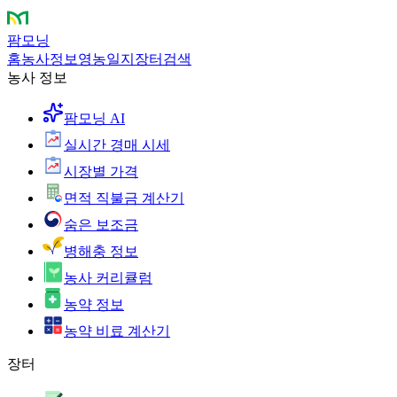
팜모닝
홈
농사정보
영농일지
장터
검색
농사 정보
팜모닝 AI
실시간 경매 시세
시장별 가격
면적 직불금 계산기
숨은 보조금
병해충 정보
농사 커리큘럼
농약 정보
농약 비료 계산기
장터