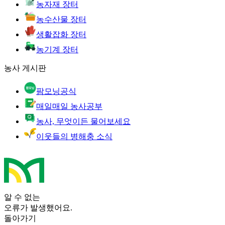
농자재 장터
농수산물 장터
생활잡화 장터
농기계 장터
농사 게시판
팜모닝공식
매일매일 농사공부
농사, 무엇이든 물어보세요
이웃들의 병해충 소식
알 수 없는
오류가 발생했어요.
돌아가기