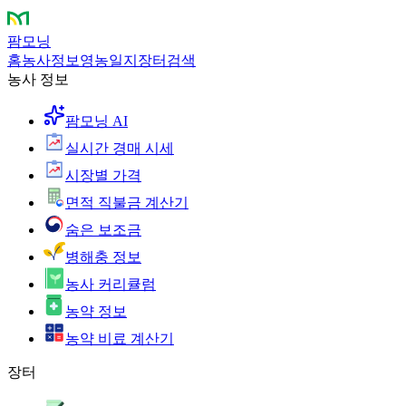
팜모닝
홈
농사정보
영농일지
장터
검색
농사 정보
팜모닝 AI
실시간 경매 시세
시장별 가격
면적 직불금 계산기
숨은 보조금
병해충 정보
농사 커리큘럼
농약 정보
농약 비료 계산기
장터