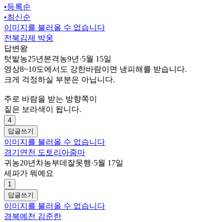
•
등록순
•
최신순
이미지를 불러올 수 없습니다
전북김제 박웅
답변왕
텃밭농25년본격농9년
·
5월 15일
영상8~10도에서도 강한바람이면 냉피해를 받습니다.
크게 걱정하실 부분은 아닙니다.
주로 바람을 받는 방향쪽이
짙은 보라색이 됩니다.
4
답글쓰기
이미지를 불러올 수 없습니다
경기연천 도토리아줌마
귀농20년차농부데잘못행
·
5월 17일
세파가 뭐예요
1
답글쓰기
이미지를 불러올 수 없습니다
경북예천 김준한