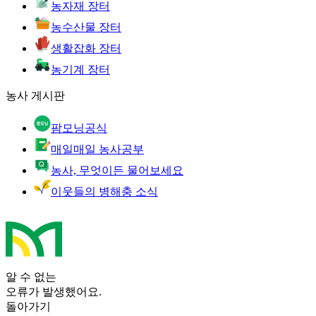
농자재 장터
농수산물 장터
생활잡화 장터
농기계 장터
농사 게시판
팜모닝공식
매일매일 농사공부
농사, 무엇이든 물어보세요
이웃들의 병해충 소식
알 수 없는
오류가 발생했어요.
돌아가기