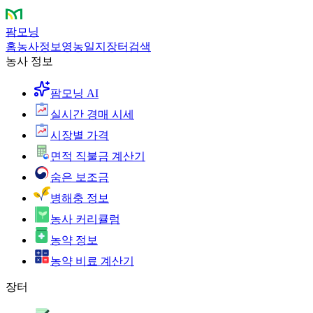
팜모닝
홈
농사정보
영농일지
장터
검색
농사 정보
팜모닝 AI
실시간 경매 시세
시장별 가격
면적 직불금 계산기
숨은 보조금
병해충 정보
농사 커리큘럼
농약 정보
농약 비료 계산기
장터